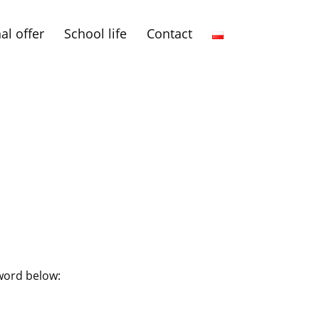
al offer
School life
Contact
sword below: