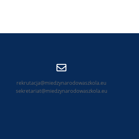
rekrutacja@miedzynarodowaszkola.eu
sekretariat@miedzynarodowaszkola.eu