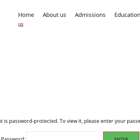
Home
About us
Admissions
Education
t is password-protected. To view it, please enter your pas
Password: