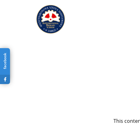
facebook
This conten