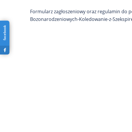
Formularz zagłoszeniowy oraz regulamin do po
Bozonarodzeniowych-Koledowanie-z-Szek
facebook