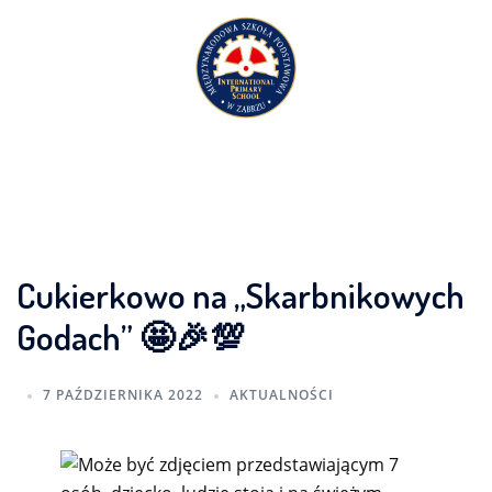
Przejdź
do
treści
Cukierkowo na „Skarbnikowych
Godach” 🤩🎉💯
7 PAŹDZIERNIKA 2022
AKTUALNOŚCI