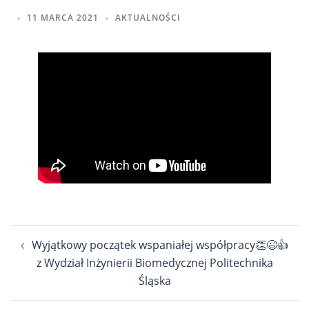
11 MARCA 2021
AKTUALNOŚCI
Nawigacja
Wyjątkowy początek wspaniałej współpracy👏😉👍
wpisu
z Wydział Inżynierii Biomedycznej Politechnika
Śląska