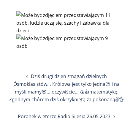
Nawigacja
Dziś drugi dzień zmagań dzielnych
wpisu
Ósmoklasistów… Królowa jest tylko jedna😉 i na
myśli mamy😎… oczywiście… 👏👍matematykę.
Zgodnym chórem dziś okrzykniętą za pokonaną✌️👌
Poranek w eterze Radio Silesia 26.05.2023