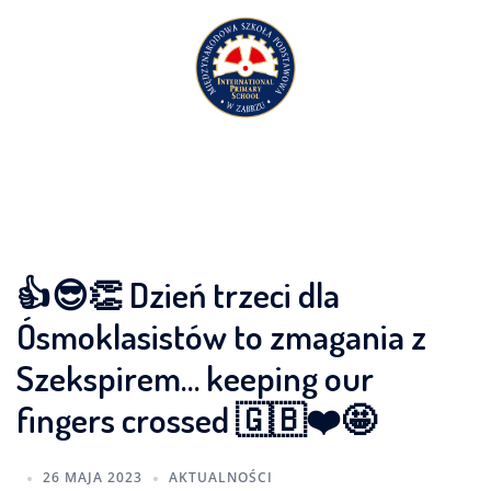
Przejdź
do
treści
👍😎👏 Dzień trzeci dla
Ósmoklasistów to zmagania z
Szekspirem… keeping our
fingers crossed 🇬🇧❤️🤩
26 MAJA 2023
AKTUALNOŚCI