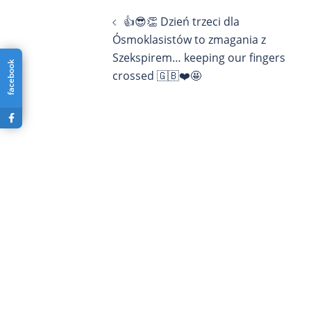
Nawigacja
👍😎👏 Dzień trzeci dla
wpisu
Ósmoklasistów to zmagania z
Szekspirem… keeping our fingers
facebook
crossed 🇬🇧❤️🤩