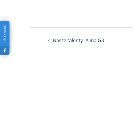
facebook
Nawigacja
Nasze talenty- Alina G3
wpisu