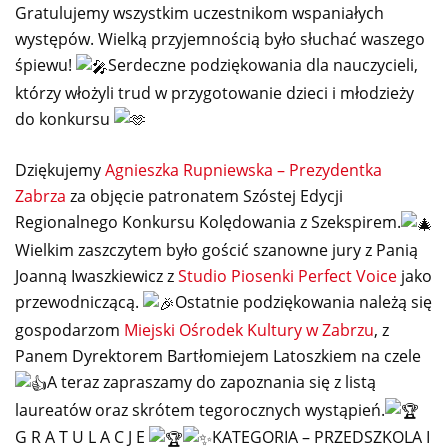
Gratulujemy wszystkim uczestnikom wspaniałych
występów. Wielką przyjemnością było słuchać waszego
śpiewu!
Serdeczne podziękowania dla nauczycieli,
którzy włożyli trud w przygotowanie dzieci i młodzieży
do konkursu
Dziękujemy
Agnieszka Rupniewska – Prezydentka
Zabrza
za objęcie patronatem Szóstej Edycji
Regionalnego Konkursu Kolędowania z Szekspirem.
Wielkim zaszczytem było gościć szanowne jury z Panią
Joanną Iwaszkiewicz z
Studio Piosenki Perfect Voice
jako
przewodniczącą.
Ostatnie podziękowania należą się
gospodarzom
Miejski Ośrodek Kultury w Zabrzu
, z
Panem Dyrektorem Bartłomiejem Latoszkiem na czele
A teraz zapraszamy do zapoznania się z listą
laureatów oraz skrótem tegorocznych wystąpień.
G R A T U L A C J E
KATEGORIA – PRZEDSZKOLA I