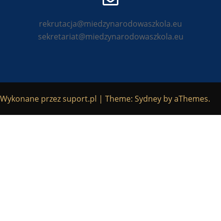
rekrutacja@miedzynarodowaszkola.eu
sekretariat@miedzynarodowaszkola.eu
Wykonane przez
suport.pl
|
Theme:
Sydney
by aThemes.