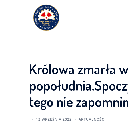
Przejdź
do
treści
Królowa zmarła w
popołudnia.Spocz
tego nie zapomni
12 WRZEŚNIA 2022
AKTUALNOŚCI