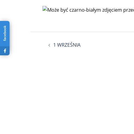
facebook
Nawigacja
1 WRZEŚNIA
wpisu