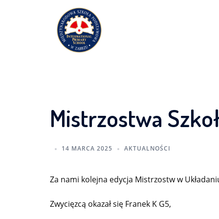
Przejdź
do
treści
Mistrzostwa Szko
14 MARCA 2025
AKTUALNOŚCI
Za nami kolejna edycja Mistrzostw w Układaniu
Zwycięzcą okazał się Franek K G5,