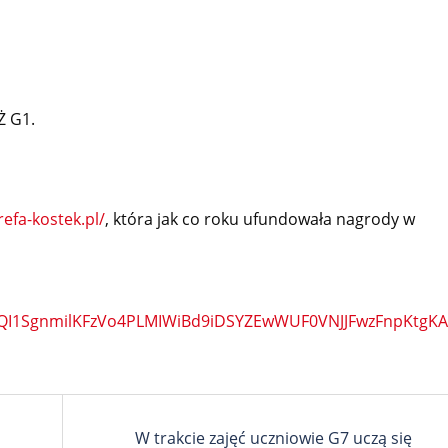
Ż G1.
refa-kostek.pl/
, która jak co roku ufundowała nagrody w
VzQI1SgnmilKFzVo4PLMIWiBd9iDSYZEwWUF0VNJJFwzFnpKtg
W trakcie zajęć uczniowie G7 uczą się