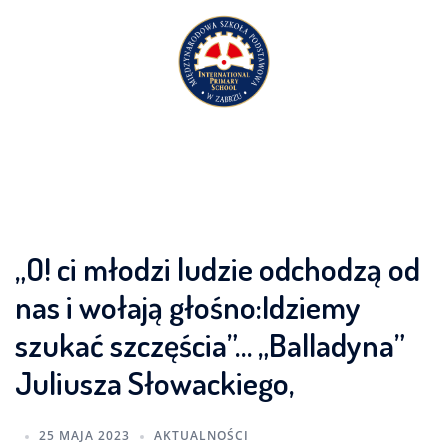
Przejdź
do
treści
„O! ci młodzi ludzie odchodzą od
nas i wołają głośno:Idziemy
szukać szczęścia”… „Balladyna”
Juliusza Słowackiego,
25 MAJA 2023
AKTUALNOŚCI