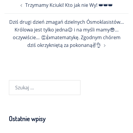
Nawigacja
Trzymamy Kciuki! Kto jak nie Wy! 👑👑👑
wpisu
Dziś drugi dzień zmagań dzielnych Ósmoklasistów…
Królowa jest tylko jedna😉 i na myśli mamy😎…
oczywiście… 👏👍matematykę. Zgodnym chórem
dziś okrzykniętą za pokonaną✌️👌
Szukaj:
Ostatnie wpisy