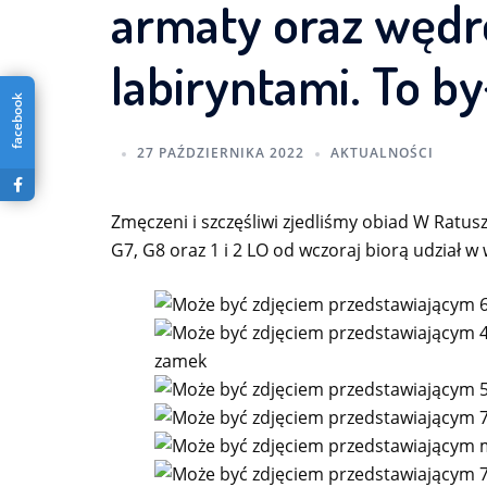
armaty oraz węd
labiryntami. To b
facebook
27 PAŹDZIERNIKA 2022
AKTUALNOŚCI
Zmęczeni i szczęśliwi zjedliśmy obiad W Ratusz
G7, G8 oraz 1 i 2 LO od wczoraj biorą udział 