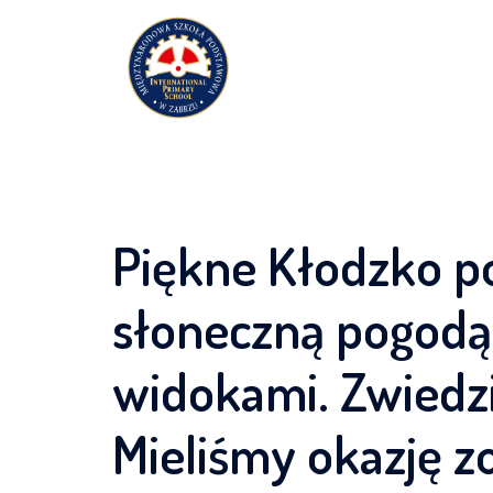
Przejdź
do
treści
Piękne Kłodzko p
słoneczną pogodą 
widokami. Zwiedz
Mieliśmy okazję z