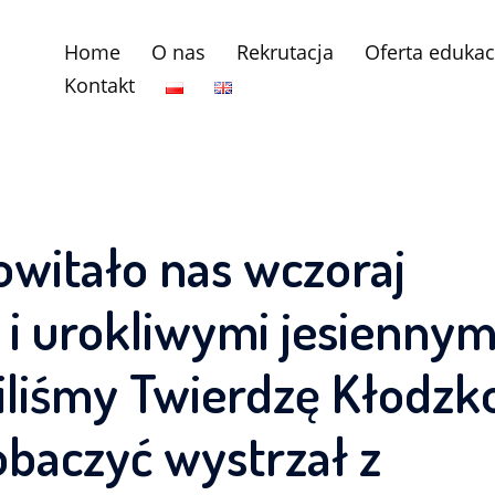
Home
O nas
Rekrutacja
Oferta edukac
Kontakt
owitało nas wczoraj
i urokliwymi jesiennym
iliśmy Twierdzę Kłodzk
obaczyć wystrzał z