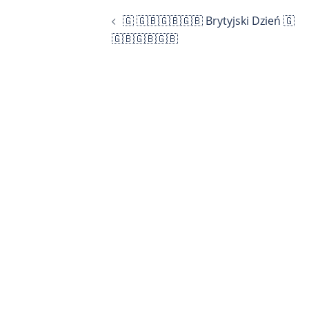
Nawigacja
🇬 🇬🇧🇬🇧🇬🇧 Brytyjski Dzień 🇬
wpisu
🇬🇧🇬🇧🇬🇧