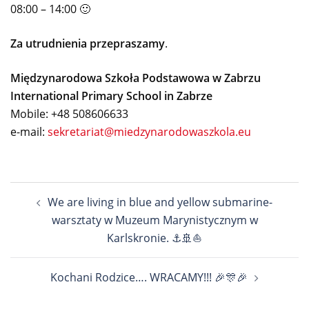
08:00 – 14:00 🙂
Za utrudnienia przepraszamy
.
Międzynarodowa Szkoła Podstawowa w Zabrzu
International Primary School in Zabrze
Mobile: +48 508606633
e-mail:
sekretariat@miedzynarodowaszkola.eu
Nawigacja
We are living in blue and yellow submarine-
wpisu
warsztaty w Muzeum Marynistycznym w
Karlskronie. ⚓️🚢⛵️
Kochani Rodzice…. WRACAMY!!! 🎉🎊🎉