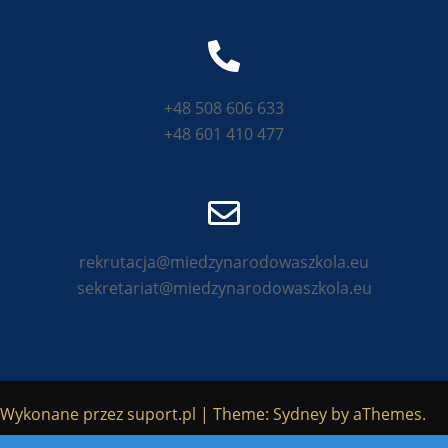
+48 508 606 633
+48 601 410 477
rekrutacja@miedzynarodowaszkola.eu
sekretariat@miedzynarodowaszkola.eu
Wykonane przez
suport.pl
|
Theme:
Sydney
by aThemes.