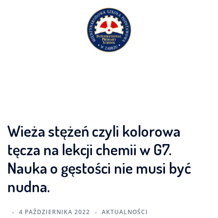
Przejdź
do
treści
Wieża stężeń czyli kolorowa
tęcza na lekcji chemii w G7.
Nauka o gęstości nie musi być
nudna.
4 PAŹDZIERNIKA 2022
AKTUALNOŚCI