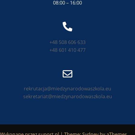
08:00 – 16:00
+48 508 606 633
+48 601 410 477
rekrutacja@miedzynarodowaszkola.eu
sekretariat@miedzynarodowaszkola.eu
Wykonane przez
suport.pl
|
Theme:
Sydney
by aThemes.