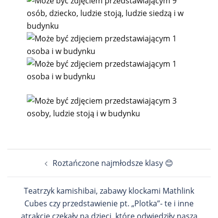
Nawigacja
Roztańczone najmłodsze klasy 😊
wpisu
Teatrzyk kamishibai, zabawy klockami Mathlink
Cubes czy przedstawienie pt. „Plotka”- te i inne
atrakcje czekały na dzieci, które odwiedziły naszą