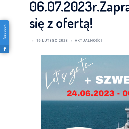
06.07.2023r.Zapr
się z ofertą!
facebook
16 LUTEGO 2023
AKTUALNOŚCI