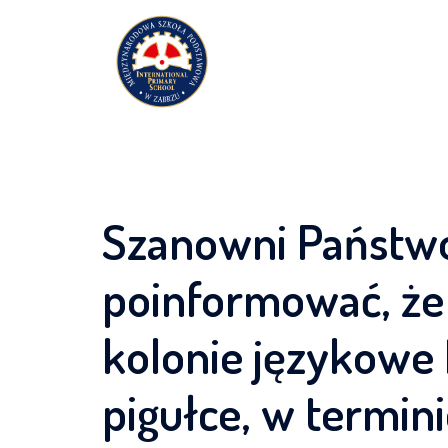
Przejdź
do
treści
Szanowni Państw
poinformować, że 
kolonie językowe
pigułce, w termin