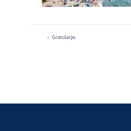
Nawigacja
Gratulacje,
wpisu